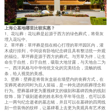
上海公墓地哪里比较实惠？
1、花坛葬：花坛葬是起源于西方的绿色葬式，将骨灰
埋入花坛中。
2、草坪葬：草坪葬是指在精心打理的草坪园区内，灌
木成行排列，中间设有卧地纪念碑且具有整洁统一外观
的福位。草坪葬是源于西方的葬式。与芳草为伴，让生
命生于自然，归于自然，吸取大地甘露，与天地合二为
一。西洋风格与中华传统文化的完美结合，流畅的线
条，给人视觉的美感。
3、壁葬：壁葬是将骨灰盒嵌在墙壁内的丧葬方式，在
安葬死者的同时为后人留福，是一种先进的殡葬理念和
行为。壁葬墓碑更为重视碑文的镶刻和墓碑四角的线刻
纹饰，除了镶刻逝者的姓名和生卒年等信息，也可以添
上一两句纪念逝者的墓志铭，并且可以在墓碑的四周线
刻一些装饰的纹样，让墓碑看上去更为美观具有艺术效