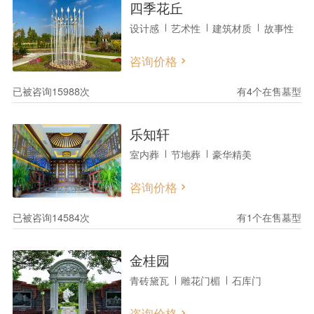
四季花丘
设计感
艺术性
建筑材质
故事性
咨询价格
已被咨询15988次
有4个在售墓型
乐知轩
室内葬
节地葬
豪华精美
咨询价格
已被咨询14584次
有1个在售墓型
金桂园
青砖黛瓦
雕花门楣
石库门
咨询价格