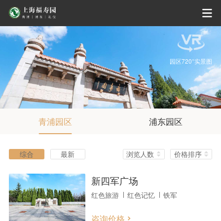
园区720°实景图
青浦园区
浦东园区
综合
最新
浏览人数
价格排序
新四军广场
红色旅游
红色记忆
铁军
咨询价格