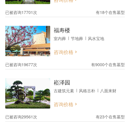
已被咨询17701次
有18个在售墓型
福寿楼
室内葬
节地葬
风水宝地
咨询价格
已被咨询19677次
有9000个在售墓型
崧泽园
古建筑元素
风格古朴
八面来财
咨询价格
已被咨询29561次
有23个在售墓型