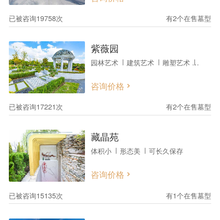
已被咨询19758次
有2个在售墓型
紫薇园
园林艺术
建筑艺术
雕塑艺术
墓志铭
咨询价格
已被咨询17221次
有2个在售墓型
藏晶苑
体积小
形态美
可长久保存
咨询价格
已被咨询15135次
有1个在售墓型