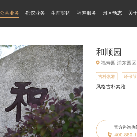
公墓业务
殡仪业务
生前契约
福寿服务
园区动态
关
和顺园
福寿园 浦东园区
古朴素雅
环保节
风格古朴素雅
官方咨询热
400-880-