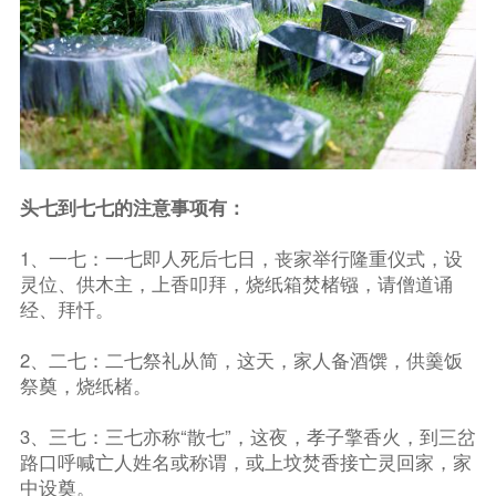
头七到七七的注意事项有：
1、一七：一七即人死后七日，丧家举行隆重仪式，设
灵位、供木主，上香叩拜，烧纸箱焚楮镪，请僧道诵
经、拜忏。
2、二七：二七祭礼从简，这天，家人备酒馔，供羹饭
祭奠，烧纸楮。
3、三七：三七亦称“散七”，这夜，孝子擎香火，到三岔
路口呼喊亡人姓名或称谓，或上坟焚香接亡灵回家，家
中设奠。