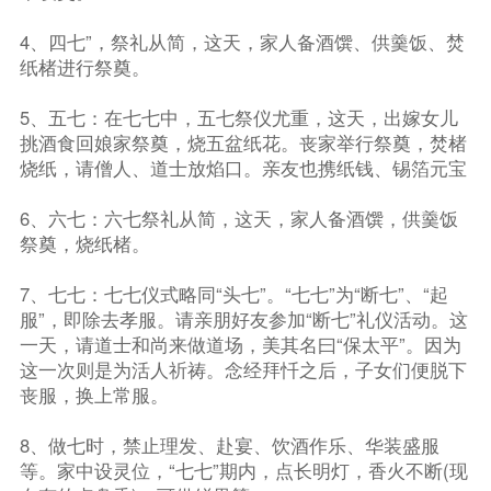
4、四七”，祭礼从简，这天，家人备酒馔、供羹饭、焚
纸楮进行祭奠。
5、五七：在七七中，五七祭仪尤重，这天，出嫁女儿
挑酒食回娘家祭奠，烧五盆纸花。丧家举行祭奠，焚楮
烧纸，请僧人、道士放焰口。亲友也携纸钱、锡箔元宝
6、六七：六七祭礼从简，这天，家人备酒馔，供羹饭
祭奠，烧纸楮。
7、七七：七七仪式略同“头七”。“七七”为“断七”、“起
服”，即除去孝服。请亲朋好友参加“断七”礼仪活动。这
一天，请道士和尚来做道场，美其名曰“保太平”。因为
这一次则是为活人祈祷。念经拜忏之后，子女们便脱下
丧服，换上常服。
8、做七时，禁止理发、赴宴、饮酒作乐、华装盛服
等。家中设灵位，“七七”期内，点长明灯，香火不断(现