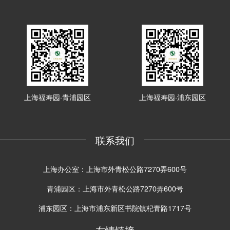
上海福寿园·青浦园区
上海福寿园·浦东园区
联系我们
上海办公室：上海市外青松公路7270弄600号
青浦园区：上海市外青松公路7270弄600号
浦东园区：上海市浦东新区书院镇杞青路1717号
友情链接