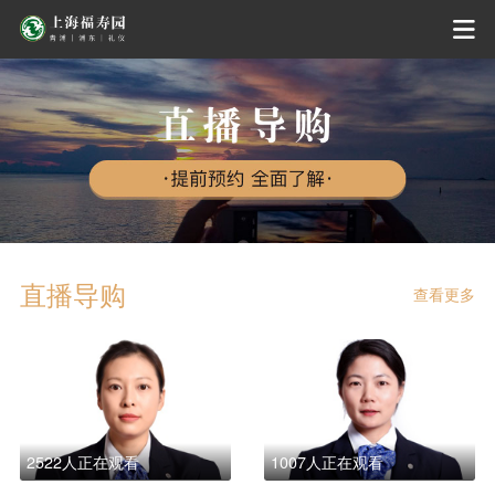
直播导购
查看更多
2522人正在观看
1007人正在观看