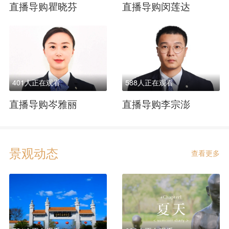
直播导购瞿晓芬
直播导购闵莲达
401人正在观看
588人正在观看
直播导购岑雅丽
直播导购李宗澎
景观动态
查看更多