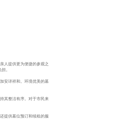
为亲人提供更为便捷的参观之
负担。
更加安详祥和。环境优美的墓
保持其整洁有序。对于市民来
墓还提供墓位预订和续租的服