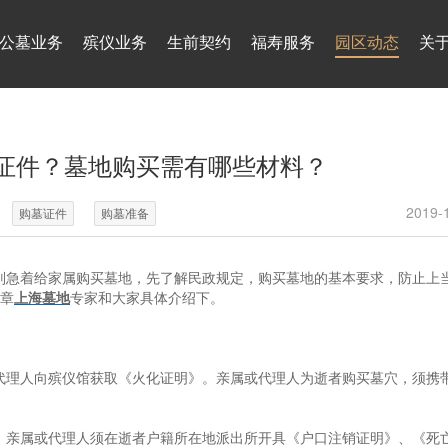
公墓业务
殡仪业务
生前契约
福寿服务
园区动态
关
证件？墓地购买需有哪些材料？
2019-
购墓证件
购墓准备
别急着给家属购买墓地，先了解民政规定，购买墓地的基本要求，防止上
文章
上海墓地
专家和大家具体介绍下。
代理人向殡仪馆获取《火化证明》。亲属或代理人为逝者购买墓穴，须携
，亲属或代理人须在逝者户籍所在地派出所开具《户口注销证明》、《死