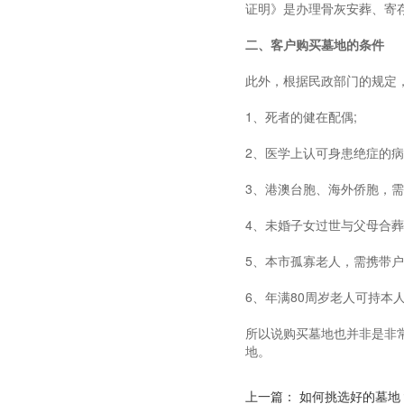
证明》是办理骨灰安葬、寄
二、客户购买墓地的条件
此外，根据民政部门的规定
1、死者的健在配偶;
2、医学上认可身患绝症的
3、港澳台胞、海外侨胞，需
4、未婚子女过世与父母合葬
5、本市孤寡老人，需携带户
6、年满80周岁老人可持本
所以说购买墓地也并非是非
地。
上一篇：
如何挑选好的墓地