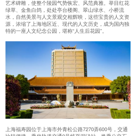
艺术碑雕，使整个陵园气势恢宏、风范典雅。举目红花
绿草、金鱼白鸽，处处亭台楼阁、翠山绿水、小桥流
水，自然美景与人文景观交相辉映，这些宝贵的人文资
源，浓缩了上海地区近、现代的人文历史，成为国内独
特的一座人文纪念公园，堪称“人生后花园”。
上海福寿园位于上海市外青松公路7270弄600号，交通