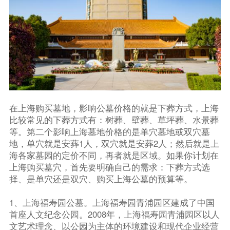
在上海购买墓地，影响公墓价格的就是下葬方式，上海
比较常见的下葬方式有：树葬、壁葬、草坪葬、水景葬
等。第二个影响上海墓地价格的是单穴墓地或双穴墓
地，单穴就是安葬1人，双穴就是安葬2人；然后就是上
海各家墓园的定价不同，再者就是区域。如果你计划在
上海购买墓穴，首先要明确自己的需求：下葬方式选
择、是单穴还是双穴、购买上海公墓的预算等。
1、上海福寿园公墓。上海福寿园青浦园区建成了中国
首座人文纪念公园。2008年，上海福寿园青浦园区以人
文艺术理念、以公园为主体的环境建设和现代企业经营