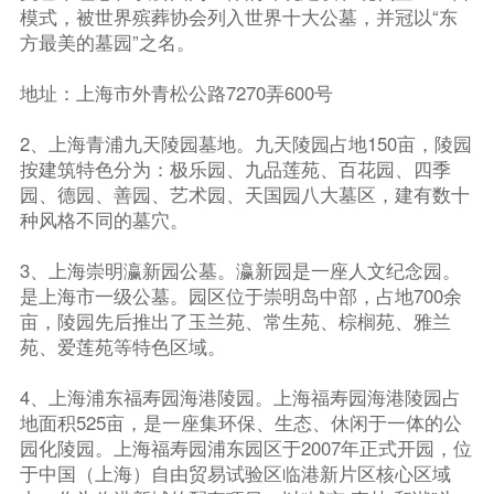
模式，被世界殡葬协会列入世界十大公墓，并冠以“东
方最美的墓园”之名。
地址：上海市外青松公路7270弄600号
2、上海青浦九天陵园墓地。九天陵园占地150亩，陵园
按建筑特色分为：极乐园、九品莲苑、百花园、四季
园、德园、善园、艺术园、天国园八大墓区，建有数十
种风格不同的墓穴。
3、上海崇明瀛新园公墓。瀛新园是一座人文纪念园。
是上海市一级公墓。园区位于崇明岛中部，占地700余
亩，陵园先后推出了玉兰苑、常生苑、棕榈苑、雅兰
苑、爱莲苑等特色区域。
4、上海浦东福寿园海港陵园。上海福寿园海港陵园占
地面积525亩，是一座集环保、生态、休闲于一体的公
园化陵园。上海福寿园浦东园区于2007年正式开园，位
于中国（上海）自由贸易试验区临港新片区核心区域