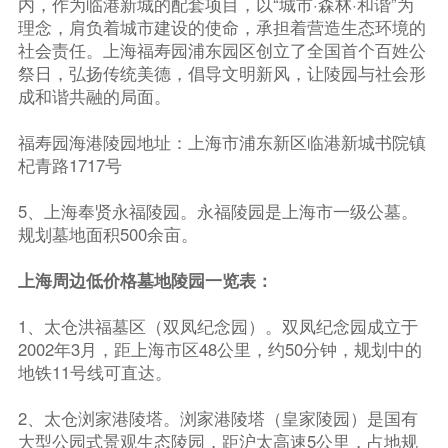
内，作为临港新城的配套项目，以“城市·森林·和谐”为
理念，肩负着城市建设的使命，承担着营造生态环境的
社会责任。上海福寿园浦东园区创立了全国首个百姓公
祭日，弘扬传统美德，倡导文明新风，让陵园与社会形
成和谐共融的局面。
福寿园海港陵园地址：上海市浦东新区临港新城书院镇
杞青路1717号
5、上海奉贤永福陵园。永福陵园是上海市一级公墓。
规划墓地面积500余亩。
上海周边低价格墓地陵园一览表：
1、太仓洪福墓区（双凤纪念园）。双凤纪念园成立于
2002年3月，距上海市区48公里，约50分钟，规划中的
地铁11号线可直达。
2、太仓浏家港陵塔。浏家港陵塔（皇家陵园）是国有
大型公园式景观生态陵园，距沪太高速5公里，占地规