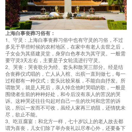
上海白事丧葬习俗有：
1、守灵：上海白事丧葬习俗中也有守灵的习俗，不过
多见于早些时候的农村地区，在家中有老人去世之后，
子女会为其搭建灵堂，身穿白色孝衣为其守灵。一般需
要守灵3天左右，主要是子女轮流进行守灵。
2、哭丧：哭丧歌分为经、套头和散哭三部分。经是结
合丧葬仪式唱的，亡人从入棺、出殡一直到做七，每一
过程都有一种仪式；套头比较呆板，不能自由抒发。所
谓散哭，就是人死后，亲人悼念他时哭唱的歌，一般是
围绕者生前的种种好处，和今后没有亲人的苦况的哭
诉。这种哭还往往勾起对自己一生的坎坷和悲苦的诉
说，所以一发而不可收，虽经人家再三劝阻，还情犹未
尽，欲止不能。
3、吃豆腐宴：和北方一样，七十岁以上的老人故去都
谓为喜丧，儿女们除了举办丧礼以尽孝心外，还要备下